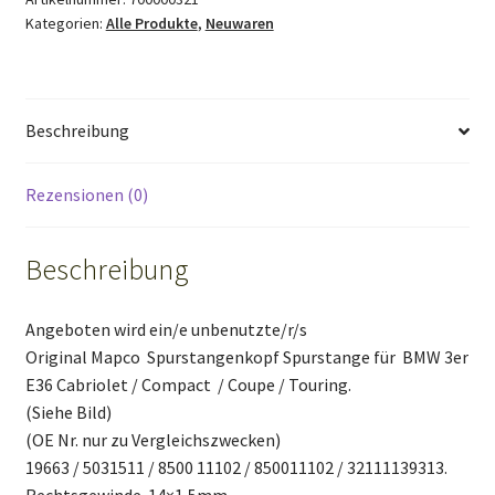
Kategorien:
Alle Produkte
,
Neuwaren
Cabriolet
Coupe
Mapco
19663
Beschreibung
NT980
Menge
Rezensionen (0)
Beschreibung
Angeboten wird ein/e unbenutzte/r/s
Original Mapco Spurstangenkopf Spurstange für BMW 3er
E36 Cabriolet / Compact / Coupe / Touring.
(Siehe Bild)
(OE Nr. nur zu Vergleichszwecken)
19663 / 5031511 / 8500 11102 / 850011102 / 32111139313.
Rechtsgewinde. 14×1,5mm.