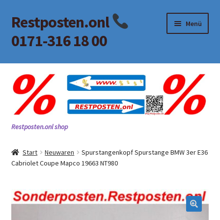
Restposten.onl
Zur
Zum
Menü
Navigation
Inhalt
0171-316 18 00
springen
springen
Start
AGB
Alle Kategorien
Restposten.onl shop
Beitrag
Start
Neuwaren
Spurstangenkopf Spurstange BMW 3er E36
Cabriolet Coupe Mapco 19663 NT980
Impressum
Kasse
KONTAKT