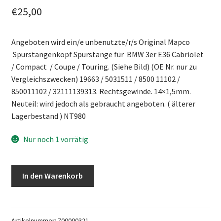
€
25,00
Angeboten wird ein/e unbenutzte/r/s Original Mapco
Spurstangenkopf Spurstange für BMW 3er E36 Cabriolet
/ Compact / Coupe / Touring. (Siehe Bild) (OE Nr. nur zu
Vergleichszwecken) 19663 / 5031511 / 8500 11102 /
850011102 / 32111139313. Rechtsgewinde. 14×1,5mm.
Neuteil: wird jedoch als gebraucht angeboten. ( älterer
Lagerbestand ) NT980
Nur noch 1 vorrätig
Spurstangenkopf
In den Warenkorb
Spurstange
BMW
3er
E36
Artikelnummer:
700000321