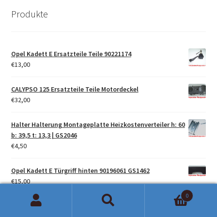
Produkte
Opel Kadett E Ersatzteile Teile 90221174
€
13,00
CALYPSO 125 Ersatzteile Teile Motordeckel
€
32,00
Halter Halterung Montageplatte Heizkostenverteiler h: 60
b: 39,5 t: 13,3 | GS2046
€
4,50
Opel Kadett E Türgriff hinten 90196061 GS1462
€
15,00
0
94447570 470990 Isuzu Trooper Ventildeckeldichtung NEU
Suchen
Suchen
Ursprünglicher
Aktueller
€
19,00
€
14,00