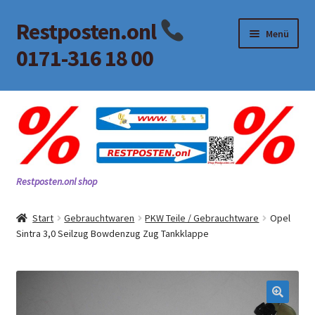
Restposten.onl
Zur
Zum
Menü
Navigation
Inhalt
0171-316 18 00
springen
springen
Start
AGB
Alle Kategorien
Restposten.onl shop
Beitrag
Start
Gebrauchtwaren
PKW Teile / Gebrauchtware
Opel
Sintra 3,0 Seilzug Bowdenzug Zug Tankklappe
Impressum
Kasse
KONTAKT