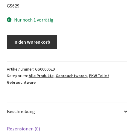
GS629
Nur noch 1 vorrätig
Opel
In den Warenkorb
Sintra
3,0
Seilzug
Bowdenzug
Artikelnummer:
GS0000629
Kategorien:
Alle Produkte
,
Gebrauchtwaren
,
PKW Teile /
Zug
Gebrauchtware
Tankklappe
Menge
Beschreibung
Rezensionen (0)