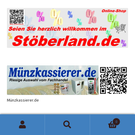
Münzkassierer.de
0
Produkte
Suchen
Suchen