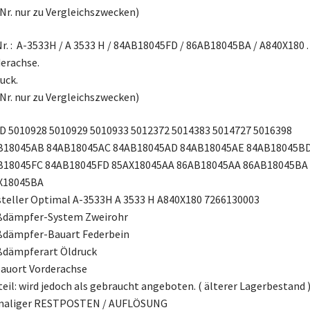
Nr. nur zu Vergleichszwecken)
r. : A-3533H / A 3533 H / 84AB18045FD / 86AB18045BA / A840X180 .
erachse.
uck.
Nr. nur zu Vergleichszwecken)
 5010928 5010929 5010933 5012372 5014383 5014727 5016398
B18045AB 84AB18045AC 84AB18045AD 84AB18045AE 84AB18045B
B18045FC 84AB18045FD 85AX18045AA 86AB18045AA 86AB18045BA
X18045BA
teller Optimal A-3533H A 3533 H A840X180 7266130003
ßdämpfer-System Zweirohr
ßdämpfer-Bauart Federbein
ßdämpferart Öldruck
auort Vorderachse
eil: wird jedoch als gebraucht angeboten. ( älterer Lagerbestand 
maliger RESTPOSTEN / AUFLÖSUNG