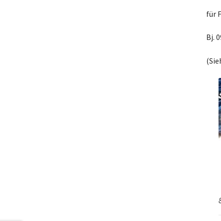
für F
Bj. 
(Sie