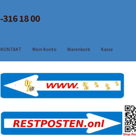
-316 18 00
KONTAKT
Mein Konto
Warenkorb
Kasse
m
Kasse
KONTAKT
Mein Konto
Shop
Warenkorb