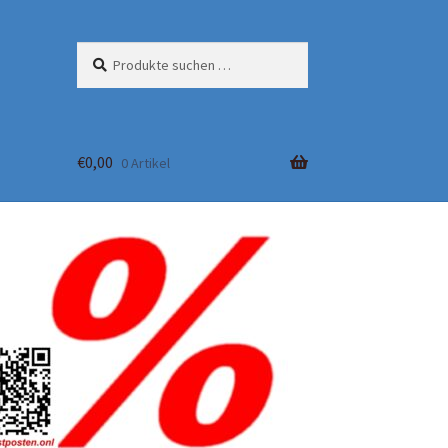
Suchen
Suchen
nach:
€
0,00
0 Artikel