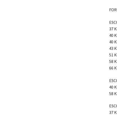
FORD
ESCO
37 K
40 K
40 K
43 K
51 K
58 K
66 K
ESC
40 K
58 K
ESCO
37 K