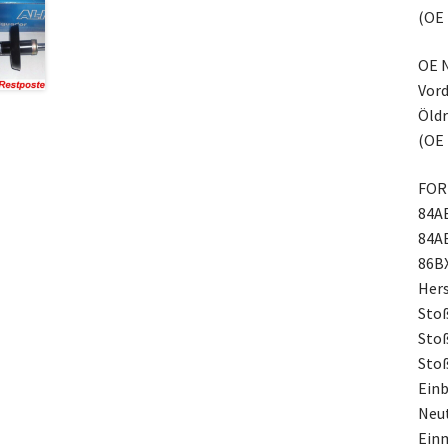
(OE 
OE N
Vord
Öldr
(OE 
FORD
84A
84A
86B
Hers
Sto
Sto
Sto
Einb
Neut
Ein