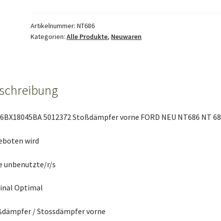
Stoßdämpfer
vorne
FORD
Artikelnummer:
NT686
Kategorien:
Alle Produkte
,
Neuwaren
NEU
Menge
schreibung
6BX18045BA 5012372 Stoßdämpfer vorne FORD NEU NT686 NT 6
eboten wird
e unbenutzte/r/s
inal Optimal
ßdämpfer / Stossdämpfer vorne