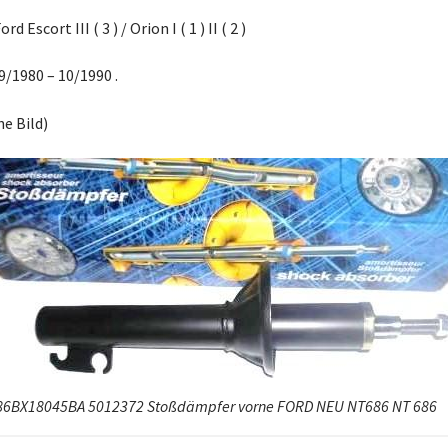
ord Escort III ( 3 ) / Orion I ( 1 ) II ( 2 )
09/1980 – 10/1990 .
he Bild)
86BX18045BA 5012372 Stoßdämpfer vorne FORD NEU NT686 NT 686