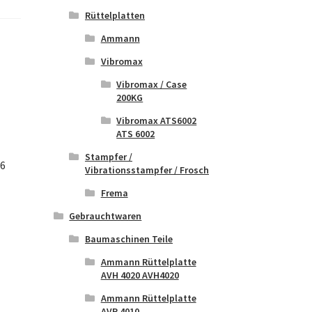
Rüttelplatten
Ammann
Vibromax
Vibromax / Case
200KG
Vibromax ATS6002
ATS 6002
Stampfer /
86
Vibrationsstampfer / Frosch
Frema
Gebrauchtwaren
Baumaschinen Teile
Ammann Rüttelplatte
AVH 4020 AVH4020
Ammann Rüttelplatte
AVP 4010