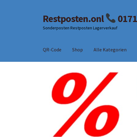
Restposten.onl
0171
Zur
Zum
Navigation
Inhalt
Sonderposten Restposten Lagerverkauf
springen
springen
QR-Code
Shop
Alle Kategorien
Start
AGB
Alle Kategorien
Beitrag
Impressu