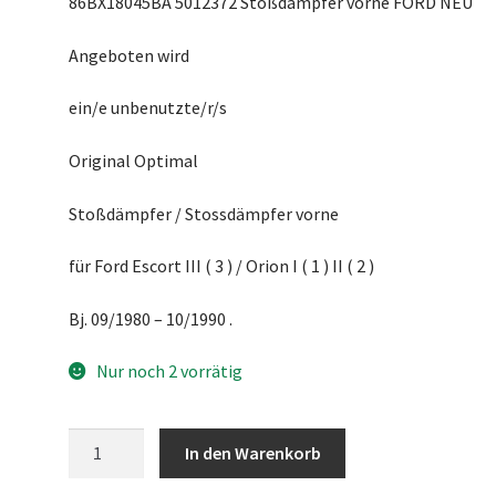
86BX18045BA 5012372 Stoßdämpfer vorne FORD NEU
Angeboten wird
ein/e unbenutzte/r/s
Original Optimal
Stoßdämpfer / Stossdämpfer vorne
für Ford Escort III ( 3 ) / Orion I ( 1 ) II ( 2 )
Bj. 09/1980 – 10/1990 .
Nur noch 2 vorrätig
86BX18045BA
In den Warenkorb
5012372