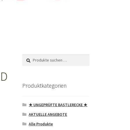
Suchen
Suchen
nach:
RD
Produktkategorien
★ UNGEPRÜFTE BASTLERECKE ★
AKTUELLE ANGEBOTE
Alle Produkte