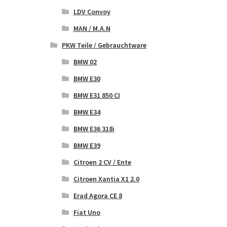
LDV Convoy
MAN / M.A.N
PKW Teile / Gebrauchtware
BMW 02
BMW E30
BMW E31 850 CI
BMW E34
BMW E36 318i
BMW E39
Citroen 2 CV / Ente
Citroen Xantia X1 2.0
Erad Agora CE 8
Fiat Uno