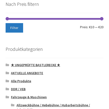
Nach Preis filtern
Min.
Max
Preis:
€10
—
€20
Filter
Pre
Pre
Produktkategorien
★ UNGEPRÜFTE BASTLERECKE ★
AKTUELLE ANGEBOTE
Alle Produkte
DDR / VEB
Fahrzeuge & Maschinen
Allzweckbühne / Hebebühne / Hubarbeitsbühne /