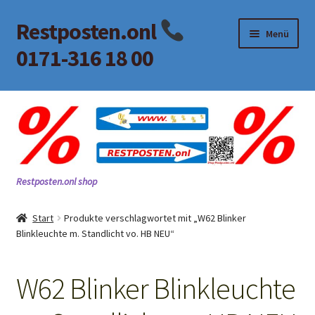
Restposten.onl
Zur
Zum
Menü
Navigation
Inhalt
0171-316 18 00
springen
springen
Start
AGB
Alle Kategorien
Restposten.onl shop
Beitrag
Start
Produkte verschlagwortet mit „W62 Blinker
Blinkleuchte m. Standlicht vo. HB NEU“
Impressum
Kasse
W62 Blinker Blinkleuchte
KONTAKT