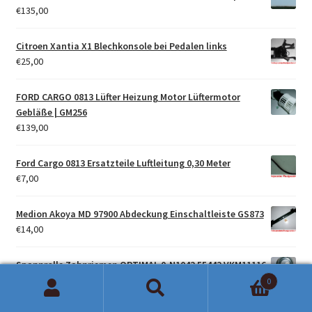
€
135,00
Citroen Xantia X1 Blechkonsole bei Pedalen links
€
25,00
FORD CARGO 0813 Lüfter Heizung Motor Lüftermotor
Gebläße | GM256
€
139,00
Ford Cargo 0813 Ersatzteile Luftleitung 0,30 Meter
€
7,00
Medion Akoya MD 97900 Abdeckung Einschaltleiste GS873
€
14,00
Spannrolle Zahnriemen OPTIMAL 0-N1042 55442 VKM11116
NT2296
0
€
33,00
Suchen
Suchen