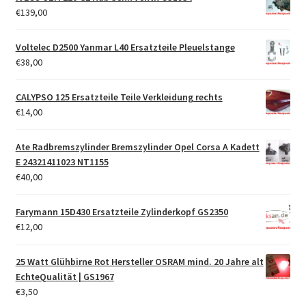
€
139,00
Voltelec D2500 Yanmar L40 Ersatzteile Pleuelstange
€
38,00
CALYPSO 125 Ersatzteile Teile Verkleidung rechts
€
14,00
Ate Radbremszylinder Bremszylinder Opel Corsa A Kadett
E 24321411023 NT1155
€
40,00
Farymann 15D430 Ersatzteile Zylinderkopf GS2350
€
12,00
25 Watt Glühbirne Rot Hersteller OSRAM mind. 20 Jahre alt
EchteQualität | GS1967
€
3,50