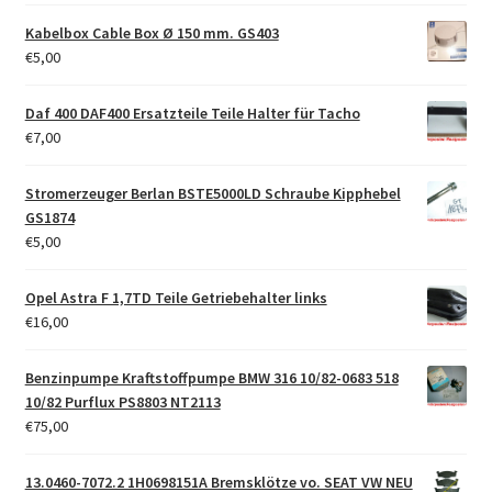
Kabelbox Cable Box Ø 150 mm. GS403
€
5,00
Daf 400 DAF400 Ersatzteile Teile Halter für Tacho
€
7,00
Stromerzeuger Berlan BSTE5000LD Schraube Kipphebel
GS1874
€
5,00
Opel Astra F 1,7TD Teile Getriebehalter links
€
16,00
Benzinpumpe Kraftstoffpumpe BMW 316 10/82-0683 518
10/82 Purflux PS8803 NT2113
€
75,00
13.0460-7072.2 1H0698151A Bremsklötze vo. SEAT VW NEU