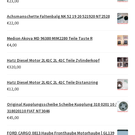
€
23,00
Achsmanschette Faltenbalg NK 52 19 20 521920 NT2528
€
22,00
Medion Akoya MD 96380 MIM2280 Teile Taste R
€
4,00
Hatz Diesel Motor 2L41C 2L 41C Teile Zylinderkopf
€
320,00
Hatz Diesel Motor 2L41C 2L 41C Teile Distanzring
€
12,00
Original Kupplungsscheibe Scheibe Kupplung 318 0201 10 /
318020110 FIAT NT3046
€
45,00
FORD CARGO 0813 Haube Fronthaube Motorhaube | GL139