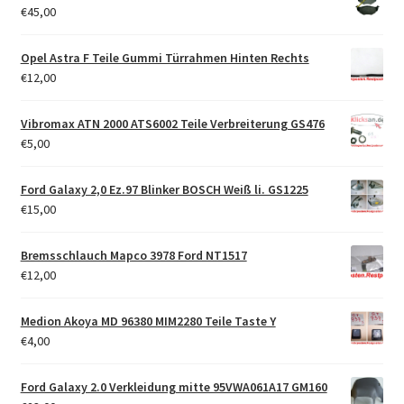
€
45,00
Opel Astra F Teile Gummi Türrahmen Hinten Rechts
€
12,00
Vibromax ATN 2000 ATS6002 Teile Verbreiterung GS476
€
5,00
Ford Galaxy 2,0 Ez.97 Blinker BOSCH Weiß li. GS1225
€
15,00
Bremsschlauch Mapco 3978 Ford NT1517
€
12,00
Medion Akoya MD 96380 MIM2280 Teile Taste Y
€
4,00
Ford Galaxy 2.0 Verkleidung mitte 95VWA061A17 GM160