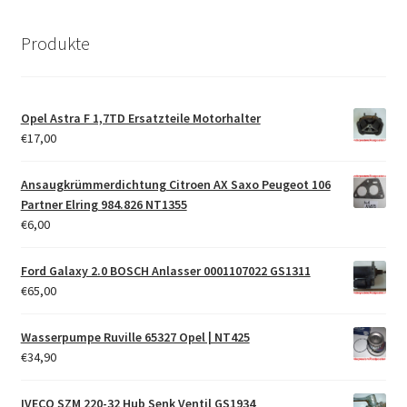
Produkte
Opel Astra F 1,7TD Ersatzteile Motorhalter
€
17,00
Ansaugkrümmerdichtung Citroen AX Saxo Peugeot 106
Partner Elring 984.826 NT1355
€
6,00
Ford Galaxy 2.0 BOSCH Anlasser 0001107022 GS1311
€
65,00
Wasserpumpe Ruville 65327 Opel | NT425
€
34,90
IVECO SZM 220-32 Hub Senk Ventil GS1934