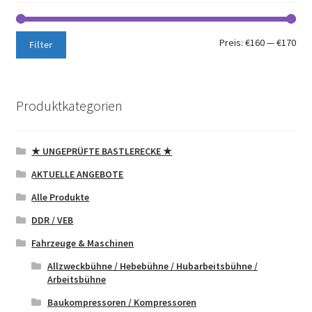
Min.
Max
Preis:
€160
—
€170
Filter
Pre
Pre
Produktkategorien
★ UNGEPRÜFTE BASTLERECKE ★
AKTUELLE ANGEBOTE
Alle Produkte
DDR / VEB
Fahrzeuge & Maschinen
Allzweckbühne / Hebebühne / Hubarbeitsbühne /
Arbeitsbühne
Baukompressoren / Kompressoren