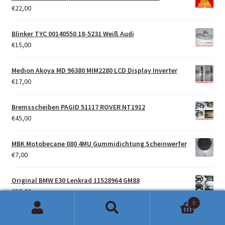
€
22,00
Blinker TYC 00140550 18-5231 Weiß Audi
€
15,00
Medion Akoya MD 96380 MIM2280 LCD Display Inverter
€
17,00
Bremsscheiben PAGID 51117 ROVER NT1912
€
45,00
MBK Motobecane 080 4MU Gummidichtung Scheinwerfer
€
7,00
Original BMW E30 Lenkrad 11528964 GM88
€
50,00
0
Suchen
Suchen
Bremsscheiben Optimal BS3060 CITROEN NT1674