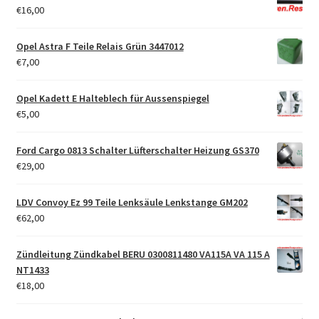
€
16,00
Opel Astra F Teile Relais Grün 3447012
€
7,00
Opel Kadett E Halteblech für Aussenspiegel
€
5,00
Ford Cargo 0813 Schalter Lüfterschalter Heizung GS370
€
29,00
LDV Convoy Ez 99 Teile Lenksäule Lenkstange GM202
€
62,00
Zündleitung Zündkabel BERU 0300811480 VA115A VA 115 A
NT1433
€
18,00