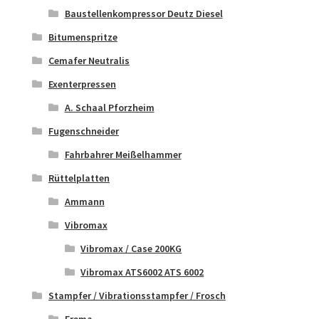
Baustellenkompressor Deutz Diesel
Bitumenspritze
Cemafer Neutralis
Exenterpressen
A. Schaal Pforzheim
Fugenschneider
Fahrbahrer Meißelhammer
Rüttelplatten
Ammann
Vibromax
Vibromax / Case 200KG
Vibromax ATS6002 ATS 6002
Stampfer / Vibrationsstampfer / Frosch