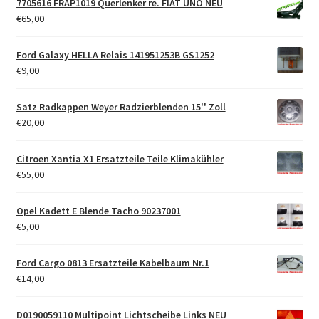
7705616 FRAP1019 Querlenker re. FIAT UNO NEU
€
65,00
Ford Galaxy HELLA Relais 141951253B GS1252
€
9,00
Satz Radkappen Weyer Radzierblenden 15'' Zoll
€
20,00
Citroen Xantia X1 Ersatzteile Teile Klimakühler
€
55,00
Opel Kadett E Blende Tacho 90237001
€
5,00
Ford Cargo 0813 Ersatzteile Kabelbaum Nr.1
€
14,00
D0190059110 Multipoint Lichtscheibe Links NEU