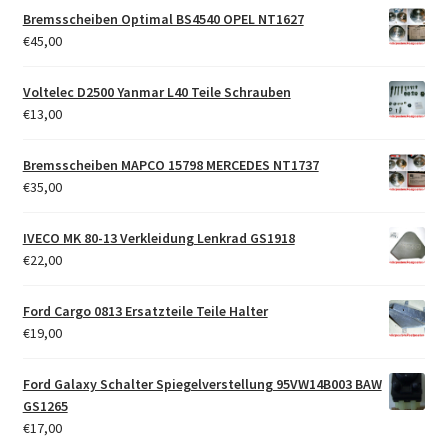
Bremsscheiben Optimal BS4540 OPEL NT1627
€
45,00
Voltelec D2500 Yanmar L40 Teile Schrauben
€
13,00
Bremsscheiben MAPCO 15798 MERCEDES NT1737
€
35,00
IVECO MK 80-13 Verkleidung Lenkrad GS1918
€
22,00
Ford Cargo 0813 Ersatzteile Teile Halter
€
19,00
Ford Galaxy Schalter Spiegelverstellung 95VW14B003 BAW
GS1265
€
17,00